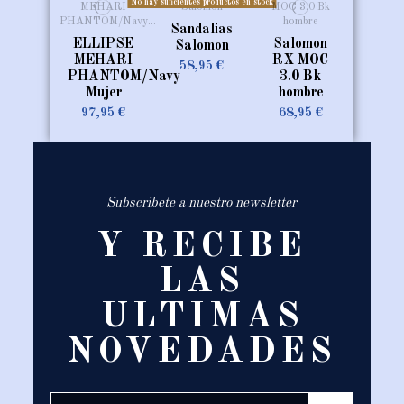
No hay suficientes productos en stock
Sandalias
ELLIPSE
Salomon
Salomon
MEHARI
RX MOC
58,95 €
PHANTOM/Navy
3.0 Bk
Mujer
hombre
97,95 €
68,95 €
Subscribete a nuestro newsletter
Y RECIBE
LAS
ULTIMAS
NOVEDADES