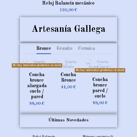
Reloj Balancín mecánico
130,00 €
Artesanía Gallega
Bronce
Granito
Cermica
No hay suficientes productos en stock
No hay suficientes productos en stock
Concha
Concha
Concha
bronce
Bronce
bronce
alargada
44,00 €
pared /
suelo /
suelo
pared
98,00 €
98,00 €
No hay suficientes productos en stock
No hay suficientes productos en stock
No hay suficientes productos en stock
Últimas Novedades
No hay suficientes productos en stock
Concha
Espiral
Trisquel
Concha
Nudo
Trisquel
granito
Celta
celta
granito
Celta
Gallego
granito
Perenne
peana
Reloj Balancín
Número cerámica 9