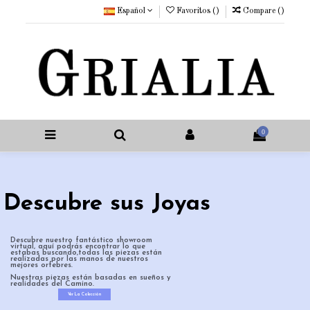
Español
Favoritos (
)
Compare (
)
0
Descubre sus Joyas
Descubre nuestro fantástico showroom
virtual, aquí podrás encontrar lo que
estabas buscando,todas las piezas están
realizadas por las manos de nuestros
mejores orfebres.
Nuestras piezas están basadas en sueños y
realidades del Camino.
Ver La Colección