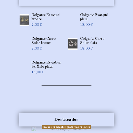
Espiral
Nudo
Colgante
Trisquel
Celta
Celta
Esvástica
Gallego
Perenne
Colgante Exasquel
Colgante Exasquel
15,00 €
del Miño
de
bronce
plata
15,00 €
bronce
Lámbrica
7,00 €
18,00 €
7,00 €
15,00 €
Colgante Carro
Colgante Carro
Solar bronce
Solar plata
7,00 €
18,00 €
Colgante Esvástica
del Miño plata
18,00 €
Destacados
No hay suficientes productos en stock