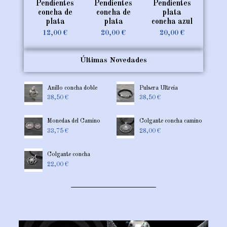
Pendientes
Pendientes
Pendientes
concha de
concha de
plata
plata
plata
concha azul
12,00 €
20,00 €
20,00 €
No hay suficientes productos en stock
No hay suficientes productos en stock
No hay suficientes productos en stock
Últimas Novedades
Pulsera
Colgante
Pulsera del
Colgante
Colgante
Pulsera
Ultreia
concha
Camino
plata
concha del
plata y
38,50 €
plata
azabache
azabache
Camino
Anillo concha doble
Pulsera Ultreia
18,90 €
33,50 €
67,50 €
24,50 €
20,00 €
38,50 €
38,50 €
Monedas del Camino
Colgante concha camino
33,75 €
28,00 €
Colgante concha
22,00 €