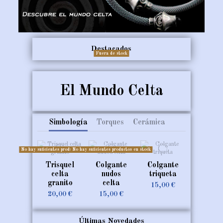
Destacados
Fuera de stock
El Mundo Celta
Simbología
Torques
Cerámica
No hay suficientes productos en stock
No hay suficientes productos en stock
Trisquel
Colgante
Colgante
celta
nudos
triqueta
granito
celta
15,00 €
20,00 €
15,00 €
No hay suficientes productos en stock
Últimas Novedades
No hay suficientes productos en stock