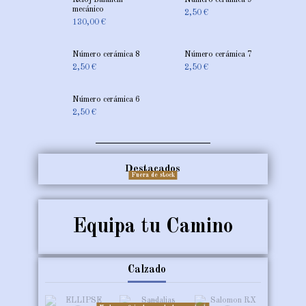
25,00 €
15,00 €
de
mecánico
20,00 €
20,00 €
15,00 €
2,50 €
Lámbrica
130,00 €
15,00 €
Número cerámica 8
Número cerámica 7
2,50 €
2,50 €
Número cerámica 6
2,50 €
Destacados
Fuera de stock
Equipa tu Camino
Calzado