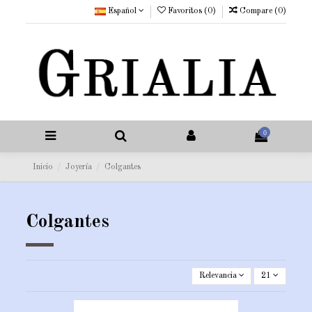
Español
Favoritos (
0
)
Compare (
0
)
0
Inicio
Joyería
Colgantes
Colgantes
Relevancia
21