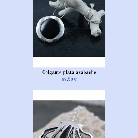
Colgante plata azabache
67,50 €