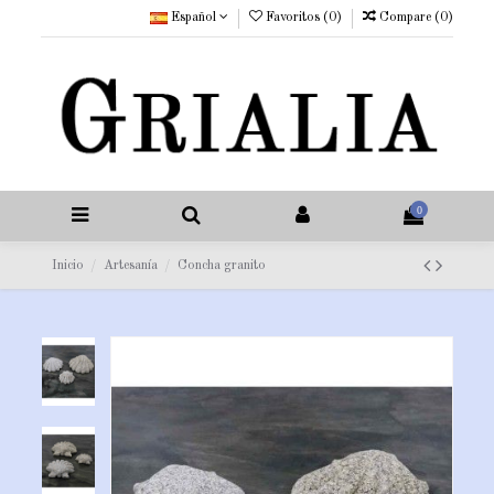
Español
Favoritos (
0
)
Compare (
0
)
0
Inicio
Artesanía
Concha granito